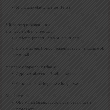
Migliorano elasticità e resistenza
3. Routine quotidiana a casa
Shampoo e balsamo specifici
Preferire prodotti idratanti e nutrienti
Evitare lavaggi troppo frequenti per non eliminare oli
naturali
Maschere e impacchi settimanali
Applicare almeno 1–2 volte a settimana
Concentrarsi sulle punte e lunghezze
Oli e leave-in
Oli naturali (argan, cocco, jojoba) per nutrire e
proteggere