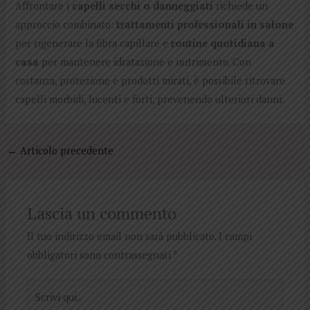
Affrontare i
capelli secchi o danneggiati
richiede un
approccio combinato:
trattamenti professionali in salone
per rigenerare la fibra capillare e
routine quotidiana a
casa
per mantenere idratazione e nutrimento. Con
costanza, protezione e prodotti mirati, è possibile ritrovare
capelli morbidi, lucenti e forti, prevenendo ulteriori danni.
←
Articolo precedente
Lascia un commento
Il tuo indirizzo email non sarà pubblicato.
I campi
obbligatori sono contrassegnati
*
Scrivi
qui..