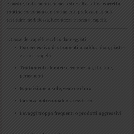
e piastre, trattamenti chimici o stress fisico. Una
corretta
routine
combinata con trattamenti professionali può
restituire morbidezza, lucentezza e forza ai capelli.
1. Cause dei capelli secchi o danneggiati
Uso eccessivo di strumenti a caldo:
phon, piastre
e arricciacapelli
Trattamenti chimici:
decolorazioni, stirature,
permanenti
Esposizione a sole, vento e cloro
Carenze nutrizionali
o stress fisico
Lavaggi troppo frequenti o prodotti aggressivi