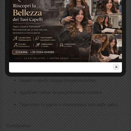
Protezione da sole, cloro e salsedine con prodotti
specifici
Idratazione costante: bere acqua e usare maschere
nutrienti
5. Errori da evitare
Usare prodotti aggressivi o non adatti al tipo di
capelli
Lavare i capelli troppo frequentemente
Applicare calore senza protezione termica
Trascurare le punte e concentrarsi solo sulle radici
Conclusione