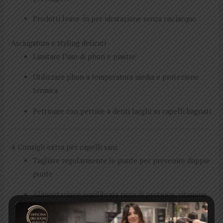
Prodotti leave-in per idratazione senza risciacquo
Asciugatura e styling delicati
Limitare l’uso di phon e piastre
Utilizzare phon a temperatura media e protezione
termica
Pettinare con pettine a denti larghi su capelli bagnati
4. Consigli extra per capelli sani
Tagliare regolarmente le punte per prevenire doppie
punte
Alimentazione equilibrata ricca di proteine, vitamine
e minerali