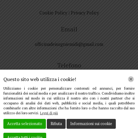
Cookie Policy
|
Privacy Policy
Email
officinadeisogniemidi@gmail.com
Telefono
Questo sito web utilizza i cookie!
+390564614085
Utilizziamo i cookie per personalizzare contenuti ed annunci, per fornire
funzionalità dei social media e per analizzare il nostro traffico. Condividiamo inoltre
informazioni sul modo in cui utilizza il nostro sito con i nostri partner che si
Indirizzo
occupano di analisi dei dati web, pubblicità e social media, i quali potrebbero
combinarle con altre informazioni che ha fornito loro o che hanno raccolto dal suo
utilizzo dei loro servizi.
Leggi di più
Via Santa Chiara, 377, 58017 Pitigliano GR, Italia
Accetta selezionato
Rifiuta
Informazioni sui cookie
Accetta tutti i cookie