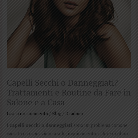
Capelli Secchi o Danneggiati?
Trattamenti e Routine da Fare in
Salone e a Casa
Lascia un commento
/
Blog
/ Di
admin
I
capelli secchi o danneggiati
sono un problema comune
causato da esposizione a sole, inquinamento, calore di phon