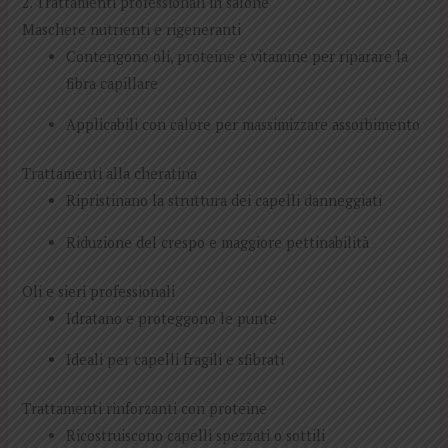
2. Trattamenti professionali in salone
Maschere nutrienti e rigeneranti
Contengono oli, proteine e vitamine per riparare la
fibra capillare
Applicabili con calore per massimizzare assorbimento
Trattamenti alla cheratina
Ripristinano la struttura dei capelli danneggiati
Riduzione del crespo e maggiore pettinabilità
Oli e sieri professionali
Idratano e proteggono le punte
Ideali per capelli fragili e sfibrati
Trattamenti rinforzanti con proteine
Ricostruiscono capelli spezzati o sottili