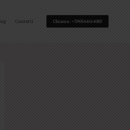
log
Contatti
Chiama: +390564614085